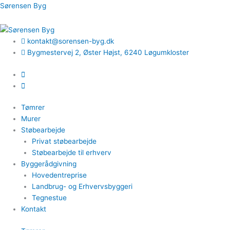
Gå
Sørensen Byg
til
indholdet
kontakt@sorensen-byg.dk
Bygmestervej 2, Øster Højst, 6240 Løgumkloster
Tømrer
Murer
Støbearbejde
Privat støbearbejde
Støbearbejde til erhverv
Byggerådgivning
Hovedentreprise
Landbrug- og Erhvervsbyggeri
Tegnestue
Kontakt