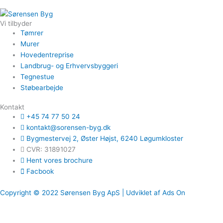
Vi tilbyder
Tømrer
Murer
Hovedentreprise
Landbrug- og Erhvervsbyggeri
Tegnestue
Støbearbejde
Kontakt
+45 74 77 50 24
kontakt@sorensen-byg.dk
Bygmestervej 2, Øster Højst, 6240 Løgumkloster
CVR: 31891027
Hent vores brochure
Facbook
Copyright © 2022 Sørensen Byg ApS | Udviklet af Ads On
Hjemmesiden anvender cookies
Vi bruger cookies på vores websted for at give dig den mest