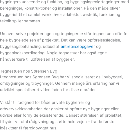
bygningers udseende og funktion, og bygningsingeniørtegninger med
beregninger, konstruktioner og installationer. På den måde bliver
byggeriet til et samlet værk, hvor arkitektur, æstetik, funktion og
teknik spiller sammen.
Ud over selve projekteringen og tegningerne står tegnestuen ofte for
hele byggeledelsen af projektet. Det kan være opførelsesledelse,
byggesagsbehandling, udbud af
entrepriseopgaver
og
byggepladskoordinering. Nogle tegnestuer har også egne
håndværkere til udførelsen af byggerier.
Tegnestuen hos Sørensen Byg
I tegnestuen hos Sørensen Byg har vi specialiseret os i nybyggeri,
ombygninger og tilbygninger. Gennem mange års erfaring har vi
udviklet specialiseret viden inden for disse områder.
Vi står til rådighed for både private bygherrer og
erhvervsvirksomheder, der ønsker at opføre nye bygninger eller
udvide eller forny de eksisterende. Uanset størrelsen af projektet,
tilbyder vi total rådgivning og støtte hele vejen – fra de første
idéskitser til færdigbygget hus.