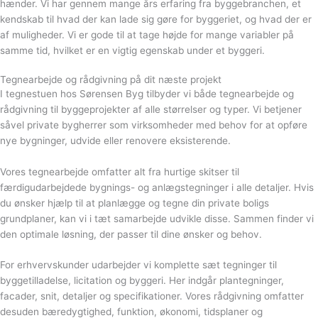
hænder. Vi har gennem mange års erfaring fra byggebranchen, et
kendskab til hvad der kan lade sig gøre for byggeriet, og hvad der er
af muligheder. Vi er gode til at tage højde for mange variabler på
samme tid, hvilket er en vigtig egenskab under et byggeri.
Tegnearbejde og rådgivning på dit næste projekt
I tegnestuen hos Sørensen Byg tilbyder vi både tegnearbejde og
rådgivning til byggeprojekter af alle størrelser og typer. Vi betjener
såvel private bygherrer som virksomheder med behov for at opføre
nye bygninger, udvide eller renovere eksisterende.
Vores tegnearbejde omfatter alt fra hurtige skitser til
færdigudarbejdede bygnings- og anlægstegninger i alle detaljer. Hvis
du ønsker hjælp til at planlægge og tegne din private boligs
grundplaner, kan vi i tæt samarbejde udvikle disse. Sammen finder vi
den optimale løsning, der passer til dine ønsker og behov.
For erhvervskunder udarbejder vi komplette sæt tegninger til
byggetilladelse, licitation og byggeri. Her indgår plantegninger,
facader, snit, detaljer og specifikationer. Vores rådgivning omfatter
desuden bæredygtighed, funktion, økonomi, tidsplaner og